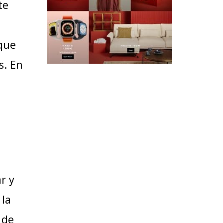
te
 que
s. En
r y
 la
 de