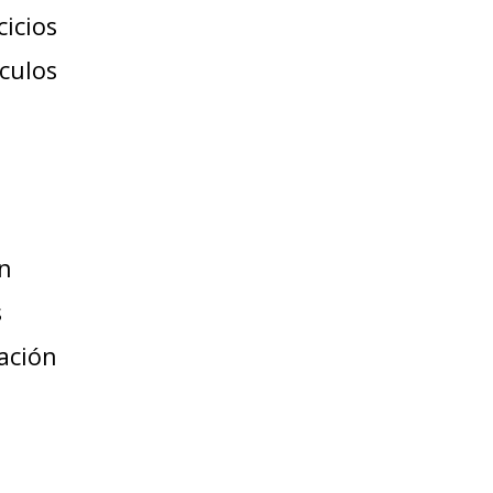
cicios
culos
ón
s
ación