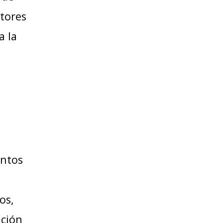
ctores
a la
entos
os,
ación