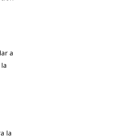
dar a
 la
a la