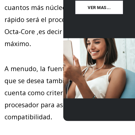
cuantos más núcleos contenga, más
VER MAS...
rápido será el procesador. Por ahora,
Octa-Core ,es decir ocho núcleos, es el
máximo.
A menudo, la fuente de la tarjeta gráfica
que se desea también se tiene en
cuenta como criterio de elección del
procesador para asegurar la máxima
compatibilidad.