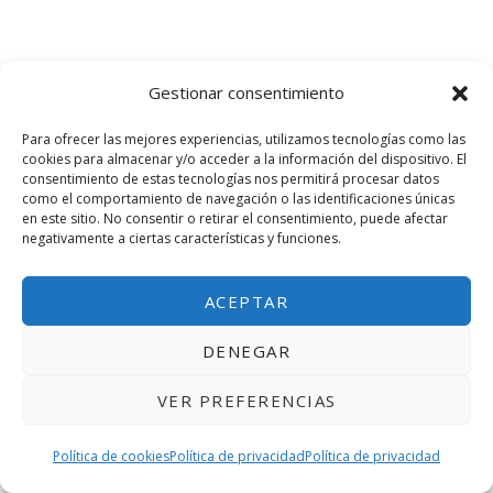
Como comentamos anteriormente, hay
Gestionar consentimiento
diferentes medidas de caja, y esta es
Para ofrecer las mejores experiencias, utilizamos tecnologías como las
una de las más pequeñas: “El mini PC”.
cookies para almacenar y/o acceder a la información del dispositivo. El
consentimiento de estas tecnologías nos permitirá procesar datos
como el comportamiento de navegación o las identificaciones únicas
en este sitio. No consentir o retirar el consentimiento, puede afectar
negativamente a ciertas características y funciones.
Este en concreto, es lo que se conocería
coloquialmente como “pequeño pero
ACEPTAR
matón”. Y es que es un PC que ofrece
DENEGAR
una memoria DDR4 de 8GB, junto con
VER PREFERENCIAS
128GB de memoria. Este mini PC es casi
Política de cookies
Política de privacidad
Política de privacidad
igual que un PC normal pero en