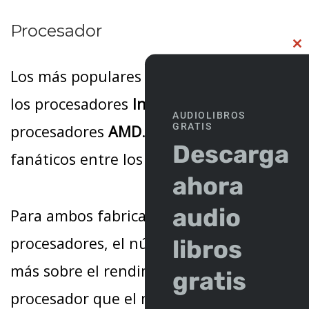
Procesador
C
TH
M
Los más populares en el mercado son
los procesadores
Intel
, así como los
AUDIOLIBROS
GRATIS
procesadores
AMD
. Cada uno tiene sus
Descarga
fanáticos entre los compradores.
ahora
audio
Para ambos fabricantes de
procesadores, el número de núcleos dice
libros
más sobre el rendimiento del
gratis
procesador que el número de serie: