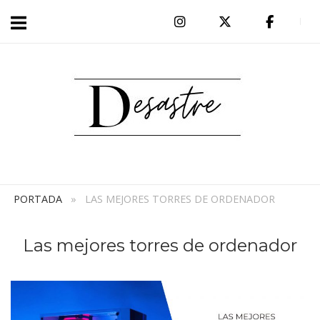
Ir
al
Inicio
contenido
PORTADA
»
LAS MEJORES TORRES DE ORDENADOR
Las mejores torres de ordenador