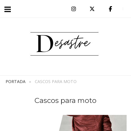
Ir
al
Inicio
contenido
PORTADA
»
CASCOS PARA MOTO
Cascos para moto