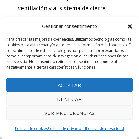
ventilación y al sistema de cierre.
Gestionar consentimiento
¿Cómo saber si un casco está
Para ofrecer las mejores experiencias, utilizamos tecnologías como las
cookies para almacenar y/o acceder a la información del dispositivo. El
homologado?
consentimiento de estas tecnologías nos permitirá procesar datos
como el comportamiento de navegación o las identificaciones únicas
en este sitio. No consentir o retirar el consentimiento, puede afectar
negativamente a ciertas características y funciones.
Para saber si un casco de moto es
ACEPTAR
homologado, se debe verificar que
tenga el marcado CE en su interior o en
DENEGAR
una etiqueta adherida a él. El marcado
VER PREFERENCIAS
CE es una declaración del fabricante de
Política de cookies
Política de privacidad
Política de privacidad
que el producto cumple con todas las