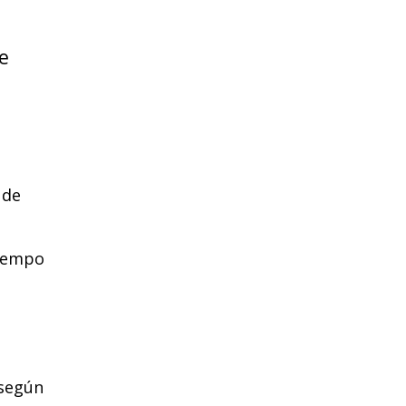
e
 de
tiempo
 según