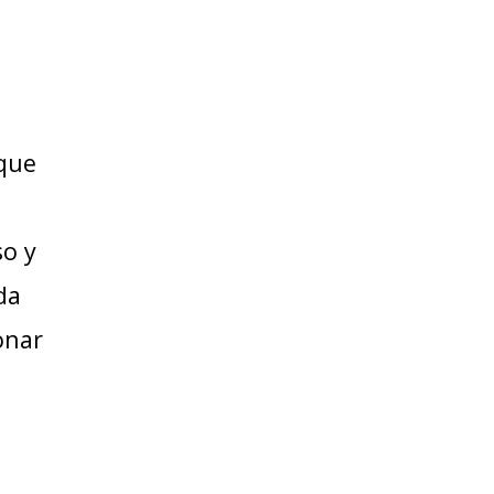
 que
so y
da
onar