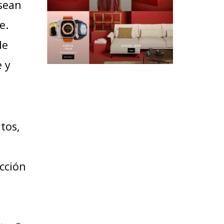
esean
e.
de
e y
tos,
cción