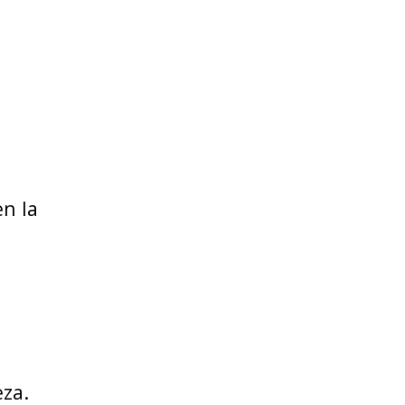
en la
eza.