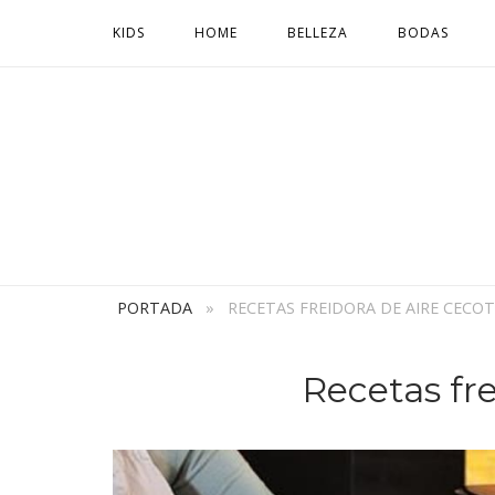
Ir
KIDS
HOME
BELLEZA
BODAS
al
contenido
PORTADA
»
RECETAS FREIDORA DE AIRE CECO
Recetas fre