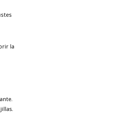
ustes
rir la
cante.
illas.