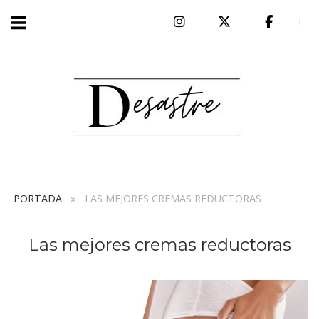
Ir
al
Inicio
contenido
PORTADA
»
LAS MEJORES CREMAS REDUCTORAS
Las mejores cremas reductoras