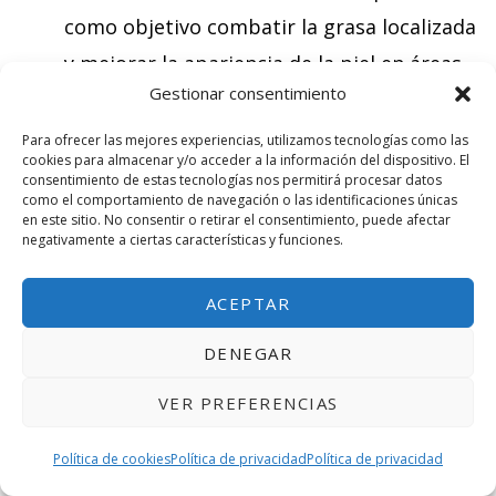
como objetivo combatir la grasa localizada
y mejorar la apariencia de la piel en áreas
Gestionar consentimiento
problemáticas, como el abdomen, los
muslos y los glúteos. A continuación, se
Para ofrecer las mejores experiencias, utilizamos tecnologías como las
cookies para almacenar y/o acceder a la información del dispositivo. El
detallan algunos de los ingredientes
consentimiento de estas tecnologías nos permitirá procesar datos
como el comportamiento de navegación o las identificaciones únicas
comunes que suelen encontrarse en estas
en este sitio. No consentir o retirar el consentimiento, puede afectar
negativamente a ciertas características y funciones.
cremas:
ACEPTAR
1. Cafeína:
La cafeína es un ingrediente
DENEGAR
ampliamente utilizado en las cremas
VER PREFERENCIAS
reductoras debido a su capacidad para
Política de cookies
Política de privacidad
Política de privacidad
estimular la lipólisis, que es el proceso