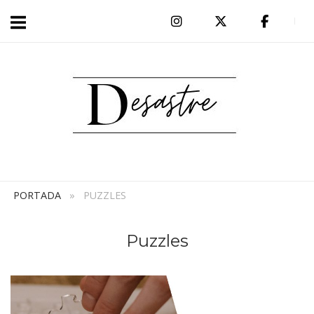
Ir
al
Inicio
contenido
PORTADA
»
PUZZLES
Puzzles