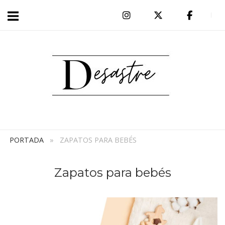
Ir
al
Inicio
contenido
PORTADA
»
ZAPATOS PARA BEBÉS
Zapatos para bebés