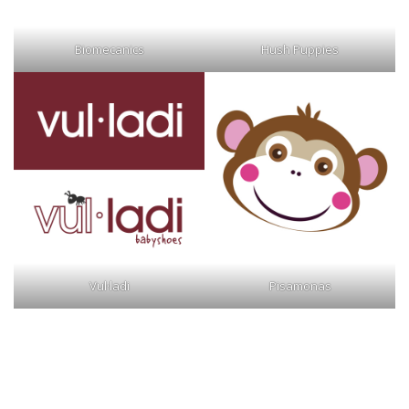
Biomecanics
Hush Puppies
Vul·ladi
Pisamonas