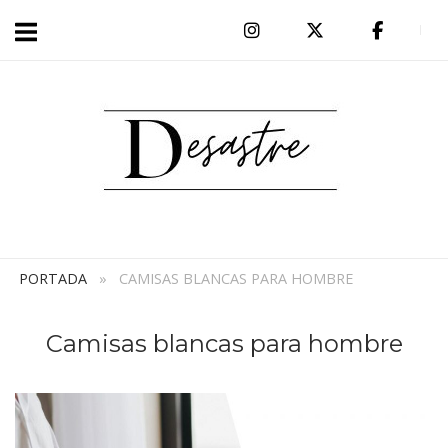
Ir
al
Inicio
contenido
PORTADA
»
CAMISAS BLANCAS PARA HOMBRE
Camisas blancas para hombre