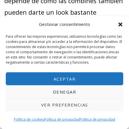
depende de como las combines también
pueden darte un look bastante
interesante. Además que las líneas en
Gestionar consentimiento
vertical suelen dar una sensación de
Para ofrecer las mejores experiencias, utilizamos tecnologías como las
cookies para almacenar y/o acceder a la información del dispositivo. El
altura extra, perfecto si quieres parecer
consentimiento de estas tecnologías nos permitirá procesar datos
como el comportamiento de navegación o las identificaciones únicas
ligeramente más alto (no todo el mundo
en este sitio. No consentir o retirar el consentimiento, puede afectar
negativamente a ciertas características y funciones.
lo percibe así, pero hay gente a la que
ACEPTAR
este estilo les da esa impresión del que
lo lleva.
DENEGAR
VER PREFERENCIAS
Fíjate en este ejemplo de camisa a rayas:
Política de cookies
Política de privacidad
Política de privacidad